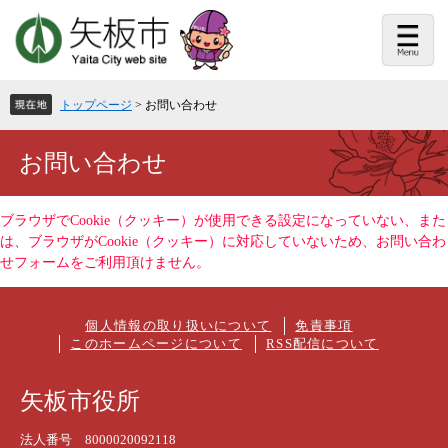
ペ
メ
ー
ニ
ジ
ュ
の
ー
先
を
頭
飛
トップページ
>
お問い合わせ
で
ば
す。
し
て
本
お問い合わせ
本
文
文
へ
ブラウザでCookie（クッキー）が使用できる設定になっていない、また
は、ブラウザがCookie（クッキー）に対応していないため、お問い合わ
せフォームをご利用頂けません。
個人情報の取り扱いについて
免責事項
このホームページについて
RSS配信について
矢板市役所
法人番号 8000020092118