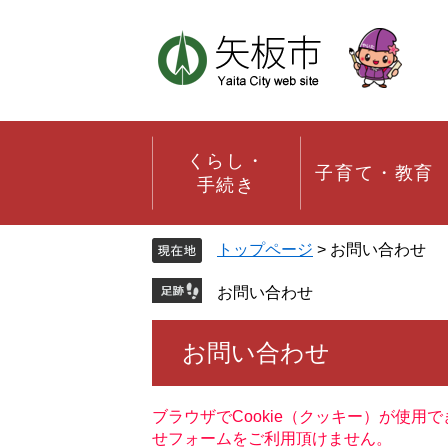
ペ
メ
ー
ニ
ジ
ュ
の
ー
先
を
頭
飛
で
ば
す。
し
くらし・
子育て・教育
て
手続き
本
文
へ
トップページ
>
お問い合わせ
お問い合わせ
本
お問い合わせ
文
ブラウザでCookie（クッキー）が使用
せフォームをご利用頂けません。