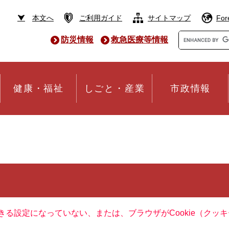
本文へ
ご利用ガイド
サイトマップ
For
Google
防災情報
救急医療等情報
カ
ス
タ
ム
検
健康・福祉
しごと・産業
市政情報
索
できる設定になっていない、または、ブラウザがCookie（ク