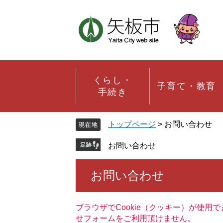
ペ
メ
ー
ニ
ジ
ュ
の
ー
先
を
頭
飛
で
ば
す。
し
くらし・
子育て・教育
て
手続き
本
文
へ
トップページ
>
お問い合わせ
お問い合わせ
本
お問い合わせ
文
ブラウザでCookie（クッキー）が使用
せフォームをご利用頂けません。