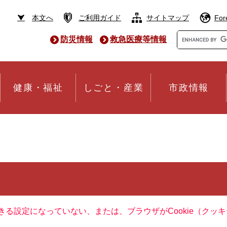
本文へ
ご利用ガイド
サイトマップ
For
Google
防災情報
救急医療等情報
カ
ス
タ
ム
検
健康・福祉
しごと・産業
市政情報
索
できる設定になっていない、または、ブラウザがCookie（ク