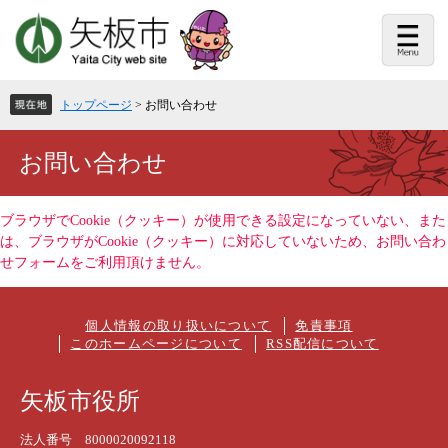
ペ
メ
ー
ニ
ジ
ュ
の
ー
先
を
頭
飛
トップページ
>
お問い合わせ
で
ば
す。
し
て
本
お問い合わせ
本
文
文
へ
ブラウザでCookie（クッキー）が使用できる設定になっていない、また
は、ブラウザがCookie（クッキー）に対応していないため、お問い合わ
せフォームをご利用頂けません。
個人情報の取り扱いについて
免責事項
このホームページについて
RSS配信について
矢板市役所
法人番号 8000020092118