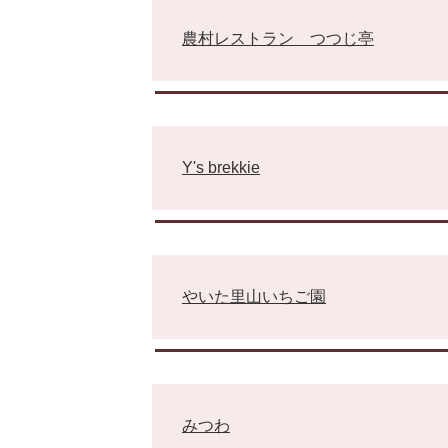
農村レストラン つつじ亭
Y's brekkie
やいた里山いちご園
みつわ