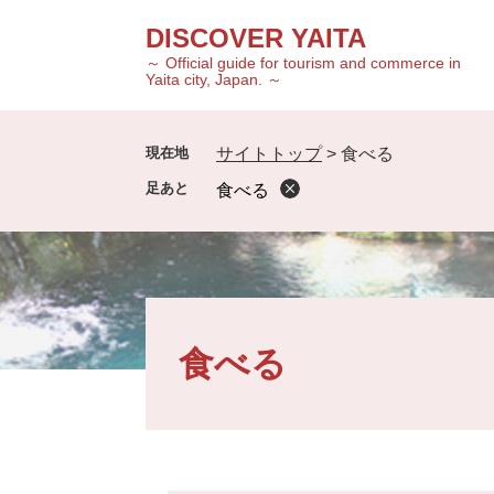
ペ
メ
DISCOVER YAITA
ー
ニ
～ Official guide for tourism and commerce in
ジ
ュ
Yaita city, Japan. ～
の
ー
先
を
頭
飛
現在地
サイトトップ
>
食べる
で
ば
食べる
す
し
。
て
本
文
へ
本
文
食べる