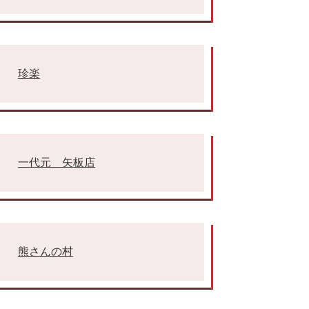
珍楽
一代元 矢板店
熊さんの村