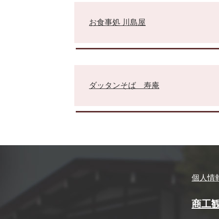
お食事処 川島屋
ダッタンそば 寿庵
個人情
商工