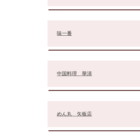
味一番
中国料理 華清
めん丸 矢板店