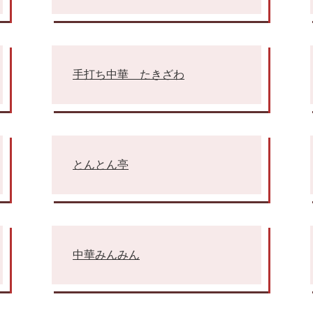
手打ち中華 たきざわ
とんとん亭
中華みんみん