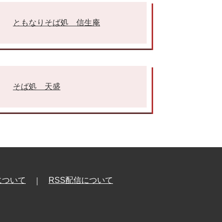
ともなりそば処 信生庵
そば処 天盛
について
RSS配信について