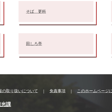
そば 更科
田しろ亭
報の取り扱いについて
免責事項
このホームページ
観光課