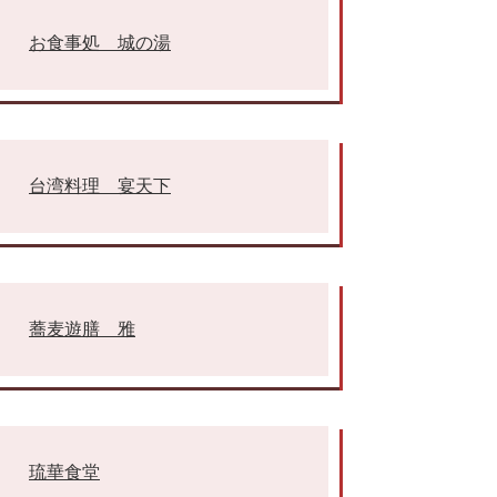
お食事処 城の湯
台湾料理 宴天下
蕎麦遊膳 雅
琉華食堂