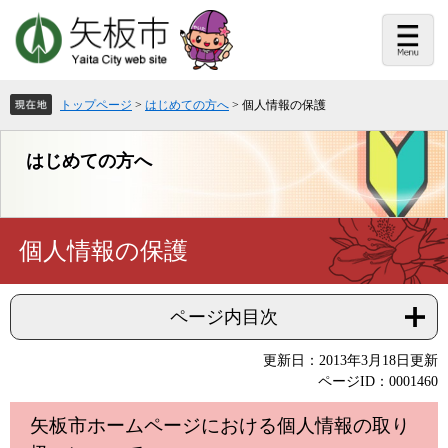
ペ
メ
ー
ニ
ジ
ュ
の
ー
先
を
頭
飛
トップページ
>
はじめての方へ
>
個人情報の保護
で
ば
す。
し
て
はじめての方へ
本
文
へ
本
個人情報の保護
文
ページ内目次
更新日：2013年3月18日更新
ページID：0001460
矢板市ホームページにおける個人情報の取り