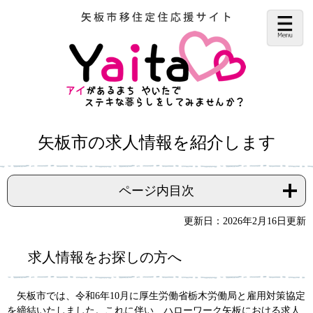
ペ
メ
ー
ニ
ジ
ュ
の
ー
先
を
頭
飛
で
ば
す。
し
て
本
文
本
矢板市の求人情報を紹介します
へ
文
ページ内目次
更新日：2026年2月16日更新
求人情報をお探しの方へ
矢板市では、令和6年10月に厚生労働省栃木労働局と雇用対策協定
を締結いたしました。これに伴い、ハローワーク矢板における求人