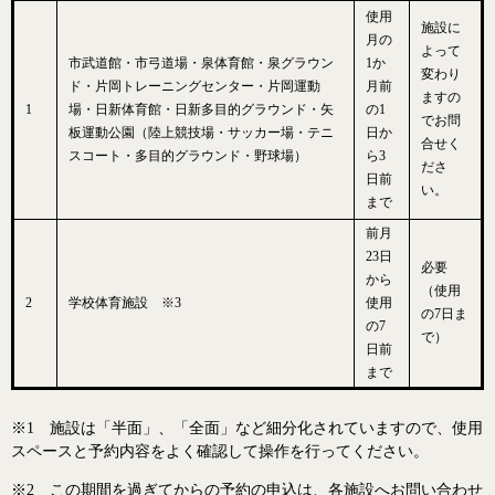
使用
施設に
月の
よって
市武道館・市弓道場・泉体育館・泉グラウン
1か
変わり
ド・片岡トレーニングセンター・片岡運動
月前
ますの
1
場・日新体育館・日新多目的グラウンド・矢
の1
でお問
板運動公園（陸上競技場・サッカー場・テニ
日か
合せく
スコート・多目的グラウンド・野球場）
ら3
ださ
日前
い。
まで
前月
23日
必要
から
（使用
2
学校体育施設 ※3
使用
の7日ま
の7
で）
日前
まで
※1 施設は「半面」、「全面」など細分化されていますので、使用
スペースと予約内容をよく確認して操作を行ってください。
※2 この期間を過ぎてからの予約の申込は、各施設へお問い合わせ