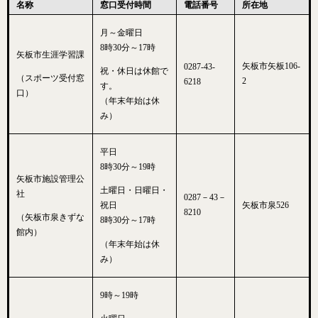
名称
窓口受付時間
電話番号
所在地
月～金曜日
8時30分～17時
矢板市生涯学習課
矢板市矢板106-
0287-43-
祝・休日は休館で
（スポーツ受付窓
2
6218
す。
口）
（年末年始は休
み）
平日
8時30分～19時
矢板市施設管理公
土曜日・日曜日・
社
0287－43－
祝日
矢板市泉526
8210
（矢板市泉きずな
8時30分～17時
館内）
（年末年始は休
み）
9時～19時