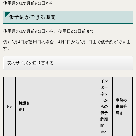
使用月の1か月前の1日から
仮予約ができる期間
使用月の1か月前の1日から、使用日の3日前まで
例）5月4日が使用日の場合、4月1日から5月1日まで仮予約ができま
す。
表のサイズを切り替える
イン
ター
ネッ
トか
事前の
施設名
No.
らの
来館手
※1
仮予
続き
約期
間
※2