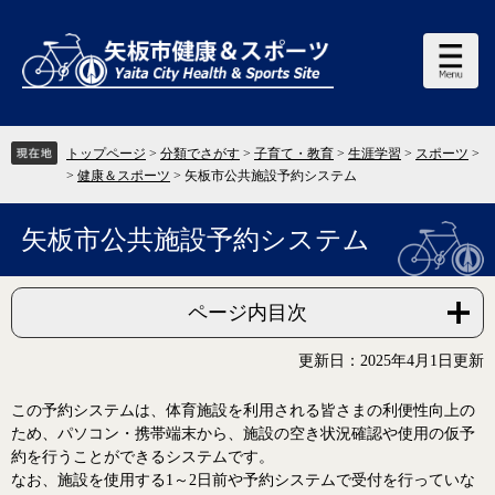
ペ
メ
ー
ニ
ジ
ュ
の
ー
先
を
頭
飛
で
ば
す。
し
トップページ
>
分類でさがす
>
子育て・教育
>
生涯学習
>
スポーツ
>
て
>
健康＆スポーツ
>
矢板市公共施設予約システム
本
文
へ
本
矢板市公共施設予約システム
文
ページ内目次
更新日：2025年4月1日更新
この予約システムは、体育施設を利用される皆さまの利便性向上の
ため、パソコン・携帯端末から、施設の空き状況確認や使用の仮予
約を行うことができるシステムです。
なお、施設を使用する1～2日前や予約システムで受付を行っていな