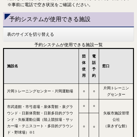
※事前に電話で空き状況をご確認ください。
予約システムが使用できる施設
表のサイズを切り替える
予約システムが使用できる施設一覧
電
団
話
体
施設名
窓口
予
使
約
用
片岡トレーニン
片岡トレーニングセンター・片岡運動場
○
○
グセンター
○
○
市武道館・市弓道場・泉体育館・泉グラ
ウンド・日新体育館・日新多目的グラウ
矢板市施設管理
ンド・矢板運動公園（陸上競技場・サッ
公社
カー場・テニスコート・多目的グラウン
（泉きずな館）
○
○
ド・野球場）※1