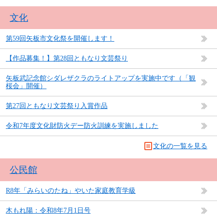
文化
第59回矢板市文化祭を開催します！
【作品募集！】第28回ともなり文芸祭り
矢板武記念館シダレザクラのライトアップを実施中です（「観
桜会」開催）
第27回ともなり文芸祭り入賞作品
令和7年度文化財防火デー防火訓練を実施しました
文化の一覧を見る
公民館
R8年「みらいのたね」やいた家庭教育学級
木もれ陽：令和8年7月1日号