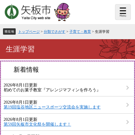
ペ
メ
ー
ニ
ジ
ュ
の
ー
先
を
頭
飛
トップページ
>
分類でさがす
>
子育て・教育
>
生涯学習
で
ば
す。
し
て
本
生涯学習
本
文
文
へ
新着情報
2026年8月1日更新
初めてのお菓子教室『アレンジマフィンを作ろう』
2026年8月1日更新
第19回塩谷地区ニュースポーツ交流会を実施します
2026年8月1日更新
第59回矢板市文化祭を開催します！