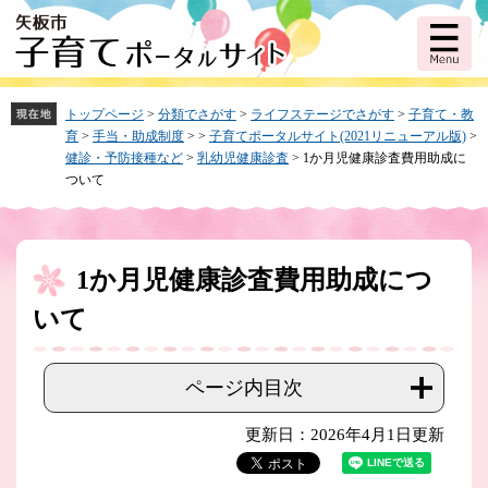
ペ
メ
ー
ニ
ジ
ュ
の
ー
先
を
頭
飛
トップページ
>
分類でさがす
>
ライフステージでさがす
>
子育て・教
で
ば
育
>
手当・助成制度
>
>
子育てポータルサイト(2021リニューアル版)
>
す。
し
健診・予防接種など
>
乳幼児健康診査
>
1か月児健康診査費用助成に
て
ついて
本
文
へ
1か月児健康診査費用助成につ
本
文
いて
ページ内目次
更新日：2026年4月1日更新