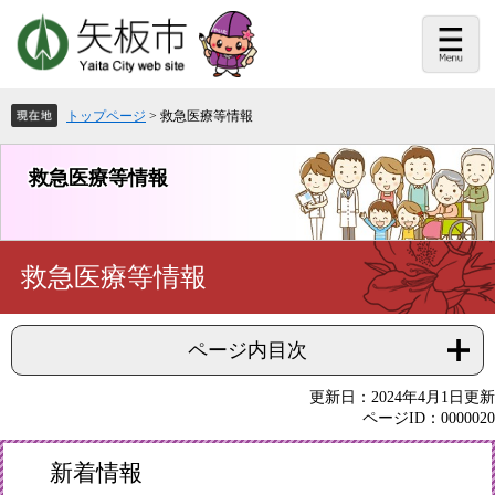
ペ
メ
ー
ニ
ジ
ュ
の
ー
先
を
頭
飛
トップページ
>
救急医療等情報
で
ば
す。
し
て
救急医療等情報
本
文
へ
本
救急医療等情報
文
ページ内目次
更新日：2024年4月1日更新
ページID：0000020
新着情報