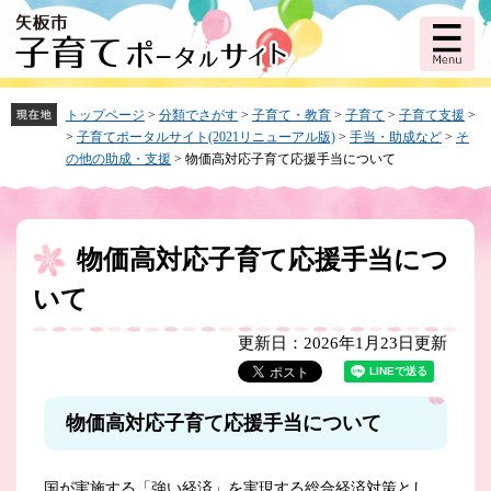
ペ
メ
ー
ニ
ジ
ュ
の
ー
先
を
頭
飛
トップページ
>
分類でさがす
>
子育て・教育
>
子育て
>
子育て支援
>
で
ば
>
子育てポータルサイト(2021リニューアル版)
>
手当・助成など
>
そ
す。
し
の他の助成・支援
>
物価高対応子育て応援手当について
て
本
文
へ
物価高対応子育て応援手当につ
本
文
いて
更新日：2026年1月23日更新
物価高対応子育て応援手当について
国が実施する「強い経済」を実現する総合経済対策とし