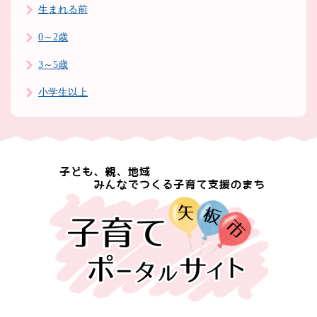
生まれる前
0～2歳
3～5歳
小学生以上