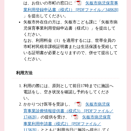
は、お住いの市町の窓口に「
矢板市病児保育事
業利用登録申込書（様式1） [PDFファイル／348KB]
」を提出してください。
矢板市外在住の方は、矢板市こども課に「矢板市病
児保育事業利用登録申込書（様式1）」を提出して
ください。
なお、利用料金（1）を適用するには、世帯全員の
市町村民税非課税証明書または生活保護を受給して
いる証明書が必要となりますので、併せて提出して
ください。
利用方法
利用の際には、原則として前日17時までに施設へ
電話をし、空き状況を確認し予約をしてくださ
い。
かかりつけ医等を受診し、「
矢板市病児保
育事業診療情報提供書（様式3） [PDFファイル／
174KB]
」の提供を受け、「
矢板市病児保育
事業利用申請書（様式2） [PDFファイル／
113KB]
」とともに利用当日に施設へ提出してく