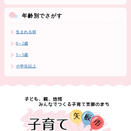
年齢別でさがす
生まれる前
0～2歳
3～5歳
小学生以上