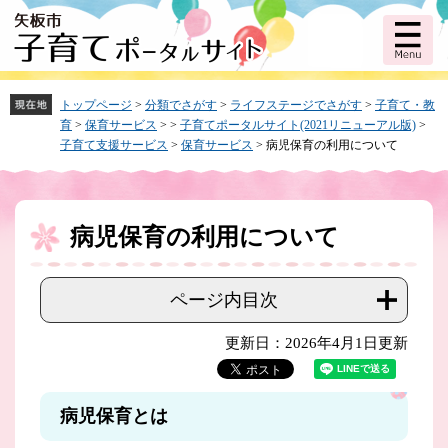
ペ
メ
ー
ニ
ジ
ュ
の
ー
先
を
頭
飛
トップページ
>
分類でさがす
>
ライフステージでさがす
>
子育て・教
で
ば
育
>
保育サービス
>
>
子育てポータルサイト(2021リニューアル版)
>
す。
し
子育て支援サービス
>
保育サービス
>
病児保育の利用について
て
本
文
へ
病児保育の利用について
本
文
ページ内目次
更新日：2026年4月1日更新
病児保育とは