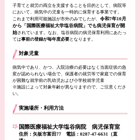
子育てと就労の両立を支援することを目的として、病院等
において、病気中の児童を一時的に保育する事業です。
令和7年10月
これまで利用可能施設が市外のみでしたが、
から「国際医療福祉大学塩谷病院」でも病児保育が開
始
されています。
なお、塩谷病院の病児保育利用にあたっ
ては
事前の登録が毎年度必要
となります。
対象児童
病気中であり、かつ、入院治療の必要はなく当面症状の急
変が認められない場合で、保護者の就労等で家庭での保育
が困難な就学前の乳幼児および小学校就学児童
※施設によって対象年齢が異なりますので、ご注意くださ
い。
実施場所・利用方法
国際医療福祉大学塩谷病院 病児保育室
住所：矢板市富田77 電話：0287-47-6631（直