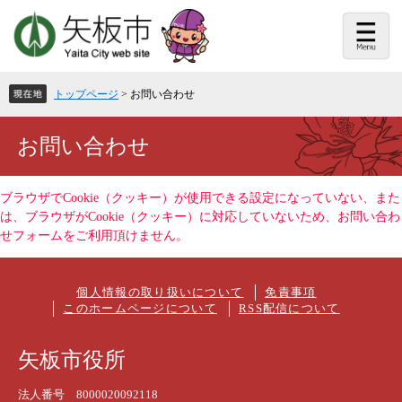
ペ
メ
ー
ニ
ジ
ュ
の
ー
先
を
頭
飛
トップページ
>
お問い合わせ
で
ば
す。
し
て
本
お問い合わせ
本
文
文
へ
ブラウザでCookie（クッキー）が使用できる設定になっていない、また
は、ブラウザがCookie（クッキー）に対応していないため、お問い合わ
せフォームをご利用頂けません。
個人情報の取り扱いについて
免責事項
このホームページについて
RSS配信について
矢板市役所
法人番号 8000020092118