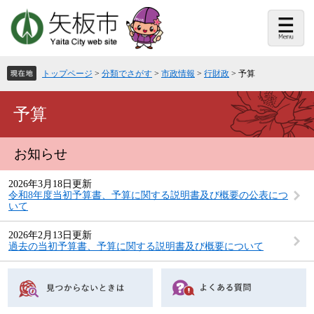
ペ
メ
ー
ニ
ジ
ュ
の
ー
先
を
頭
飛
トップページ
>
分類でさがす
>
市政情報
>
行財政
>
予算
で
ば
す。
し
て
本
予算
本
文
文
へ
お知らせ
2026年3月18日更新
令和8年度当初予算書、予算に関する説明書及び概要の公表につ
いて
2026年2月13日更新
過去の当初予算書、予算に関する説明書及び概要について