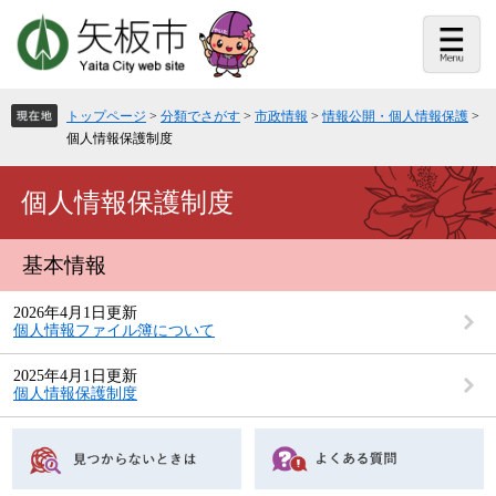
ペ
メ
ー
ニ
ジ
ュ
の
ー
先
を
頭
飛
トップページ
>
分類でさがす
>
市政情報
>
情報公開・個人情報保護
>
で
ば
個人情報保護制度
す。
し
て
本
本
個人情報保護制度
文
文
へ
基本情報
2026年4月1日更新
個人情報ファイル簿について
2025年4月1日更新
個人情報保護制度