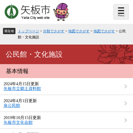
ペ
メ
ー
ニ
ジ
ュ
の
ー
先
を
頭
飛
トップページ
>
分類でさがす
>
地図でさがす
>
地図でさがす
>
公民
で
ば
館・文化施設
す。
し
て
本
本
公民館・文化施設
文
文
へ
基本情報
2024年4月15日更新
矢板市立郷土資料館
2024年4月1日更新
泉公民館
2019年10月15日更新
矢板市文化会館