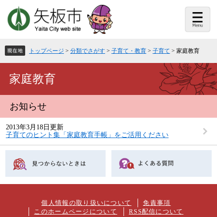
ペ
メ
ー
ニ
ジ
ュ
の
ー
先
を
頭
飛
トップページ
>
分類でさがす
>
子育て・教育
>
子育て
>
家庭教育
で
ば
す。
し
て
本
家庭教育
本
文
文
へ
お知らせ
2013年3月18日更新
子育てのヒント集「家庭教育手帳」をご活用ください
個人情報の取り扱いについて
免責事項
このホームページについて
RSS配信について