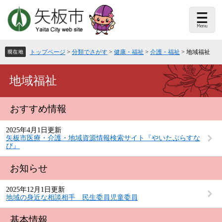
ペ
メ
ー
ニ
ジ
ュ
の
ー
先
を
頭
飛
トップページ
>
分類でさがす
>
健康・福祉
>
介護・福祉
>
地域福祉
で
ば
す。
し
て
本
地域福祉
本
文
文
へ
おすすめ情報
2025年4月1日更新
矢板市医療・介護・地域資源情報検索サイト『やいたぷらすな
び』
お知らせ
2025年12月1日更新
地域の身近な相談相手 民生委員児童委員
基本情報