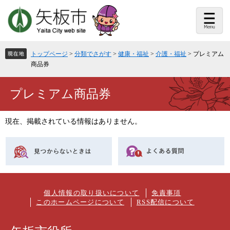
ペ
メ
ー
ニ
ジ
ュ
の
ー
先
を
頭
飛
トップページ
>
分類でさがす
>
健康・福祉
>
介護・福祉
>
プレミアム
で
ば
商品券
す。
し
て
本
本
プレミアム商品券
文
文
へ
現在、掲載されている情報はありません。
個人情報の取り扱いについて
免責事項
このホームページについて
RSS配信について