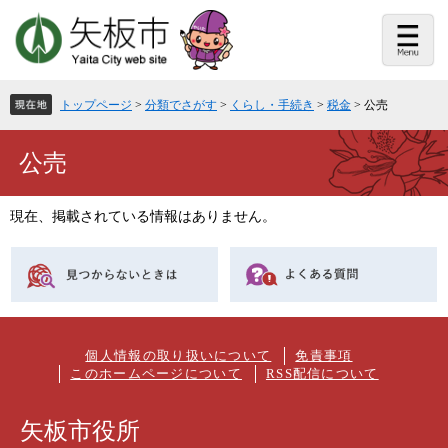
ペ
メ
ー
ニ
ジ
ュ
の
ー
先
を
頭
飛
トップページ
>
分類でさがす
>
くらし・手続き
>
税金
>
公売
で
ば
す。
し
て
本
公売
本
文
文
へ
現在、掲載されている情報はありません。
個人情報の取り扱いについて
免責事項
このホームページについて
RSS配信について
矢板市役所