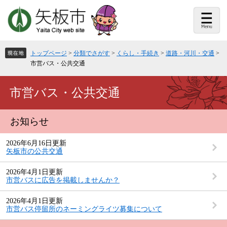
ペ
メ
ー
ニ
ジ
ュ
の
ー
先
を
頭
飛
トップページ
>
分類でさがす
>
くらし・手続き
>
道路・河川・交通
>
で
ば
市営バス・公共交通
す。
し
て
本
本
市営バス・公共交通
文
文
へ
お知らせ
2026年6月16日更新
矢板市の公共交通
2026年4月1日更新
市営バスに広告を掲載しませんか？
2026年4月1日更新
市営バス停留所のネーミングライツ募集について