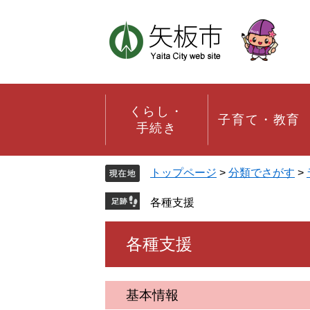
ペ
メ
ー
ニ
ジ
ュ
の
ー
先
を
頭
飛
で
ば
す。
し
くらし・
子育て・教育
て
手続き
本
文
へ
トップページ
>
分類でさがす
>
各種支援
本
各種支援
文
基本情報