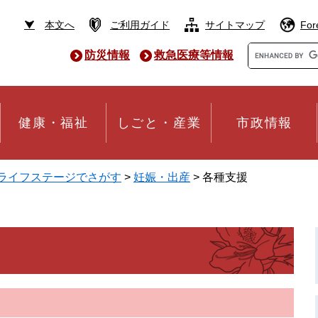
本文へ
ご利用ガイド
サイトマップ
For
Google
防災情報
救急医療等情報
カ
ス
タ
ム
検
健康・福祉
しごと・産業
市政情報
索
ライフステージでさがす
>
妊娠・出産
>
各種支援