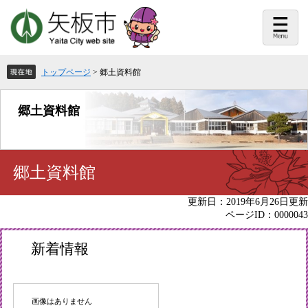
ペ
メ
ー
ニ
ジ
ュ
の
ー
先
を
頭
飛
トップページ
>
郷土資料館
で
ば
す。
し
て
郷土資料館
本
文
へ
本
郷土資料館
文
更新日：2019年6月26日更新
ページID：0000043
新着情報