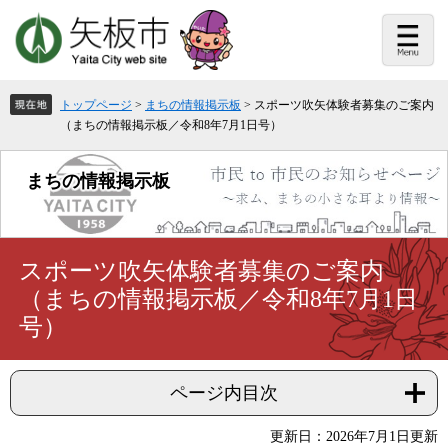
ペ
メ
ー
ニ
ジ
ュ
の
ー
先
を
頭
飛
トップページ
>
まちの情報掲示板
>
スポーツ吹矢体験者募集のご案内
で
ば
（まちの情報掲示板／令和8年7月1日号）
す。
し
て
本
まちの情報掲示板
文
へ
本
スポーツ吹矢体験者募集のご案内
文
（まちの情報掲示板／令和8年7月1日
号）
ページ内目次
更新日：2026年7月1日更新