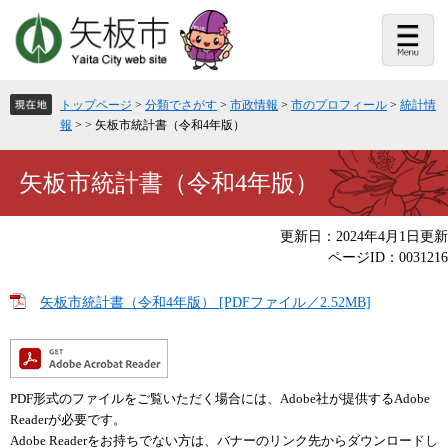
ペ
メ
ー
ニ
ジ
ュ
の
ー
先
を
頭
飛
トップページ
>
分類でさがす
>
市政情報
>
市のプロフィール
>
統計情
で
ば
報
>
>
矢板市統計書（令和4年版）
す。
し
て
本
本
矢板市統計書（令和4年版）
文
文
へ
更新日：2024年4月1日更新
ページID：0031216
矢板市統計書（令和4年版） [PDFファイル／2.52MB]
PDF形式のファイルをご覧いただく場合には、Adobe社が提供するAdobe
Readerが必要です。
Adobe Readerをお持ちでない方は、バナーのリンク先からダウンロードし