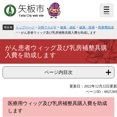
ペ
メ
ー
ニ
ジ
ュ
の
ー
先
を
頭
飛
トップページ
>
分類でさがす
>
健康・福祉
>
健康・医療
>
医療費助成
で
ば
>
>
がん患者ウィッグ及び乳房補整具購入費を助成します
す。
し
て
本
本
がん患者ウィッグ及び乳房補整具購
文
文
入費を助成します
へ
ページ内目次
更新日：2022年12月22日更新
ページID：0025369
医療用ウィッグ及び乳房補整具購入費を助成
します