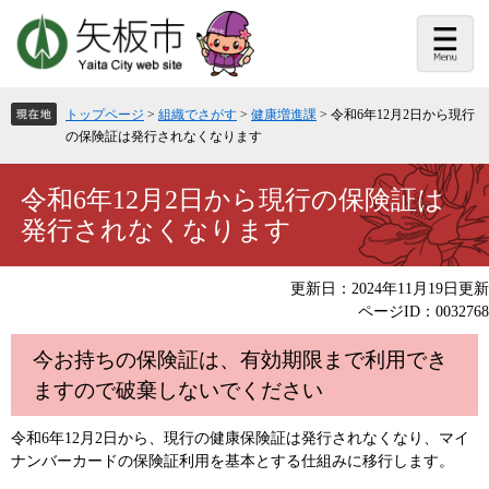
ペ
メ
ー
ニ
ジ
ュ
の
ー
先
を
頭
飛
トップページ
>
組織でさがす
>
健康増進課
>
令和6年12月2日から現行
で
ば
の保険証は発行されなくなります
す。
し
て
本
本
令和6年12月2日から現行の保険証は
文
文
発行されなくなります
へ
更新日：2024年11月19日更新
ページID：0032768
今お持ちの保険証は、有効期限まで利用でき
ますので破棄しないでください
令和6年12月2日から、現行の健康保険証は発行されなくなり、マイ
ナンバーカードの保険証利用を基本とする仕組みに移行します。