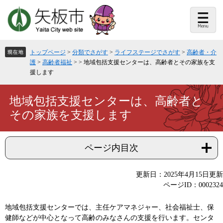
ペ
メ
ー
ニ
ジ
ュ
の
ー
先
を
頭
飛
トップページ
>
分類でさがす
>
ライフステージでさがす
>
高齢者・介
で
ば
護
>
高齢者福祉
>
>
地域包括支援センターは、高齢者とその家族を支
す。
し
援します
て
本
文
本
地域包括支援センターは、高齢者と
へ
文
その家族を支援します
ページ内目次
更新日：2025年4月15日更新
ページID：0002324
地域包括支援センターでは、主任ケアマネジャー、社会福祉士、保
健師などが中心となって高齢のみなさんの支援を行います。センタ