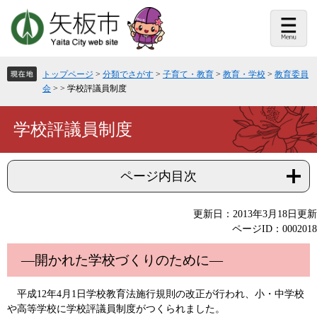
ペ
メ
ー
ニ
ジ
ュ
の
ー
先
を
頭
飛
トップページ
>
分類でさがす
>
子育て・教育
>
教育・学校
>
教育委員
で
ば
会
>
>
学校評議員制度
す。
し
て
本
本
学校評議員制度
文
文
へ
ページ内目次
更新日：2013年3月18日更新
ページID：0002018
―開かれた学校づくりのために―
平成12年4月1日学校教育法施行規則の改正が行われ、小・中学校
や高等学校に学校評議員制度がつくられました。