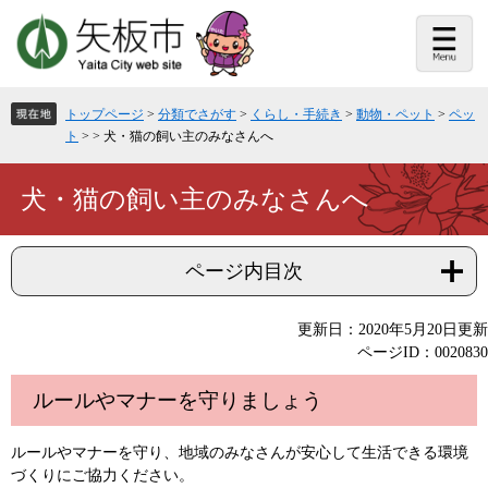
ペ
メ
ー
ニ
ジ
ュ
の
ー
先
を
頭
飛
トップページ
>
分類でさがす
>
くらし・手続き
>
動物・ペット
>
ペッ
で
ば
ト
>
>
犬・猫の飼い主のみなさんへ
す。
し
て
本
本
犬・猫の飼い主のみなさんへ
文
文
へ
ページ内目次
更新日：2020年5月20日更新
ページID：0020830
ルールやマナーを守りましょう
ルールやマナーを守り、地域のみなさんが安心して生活できる環境
づくりにご協力ください。