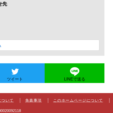
せ先
ら
ツイート
LINEで送る
について
免責事項
このホームページについて
020092118