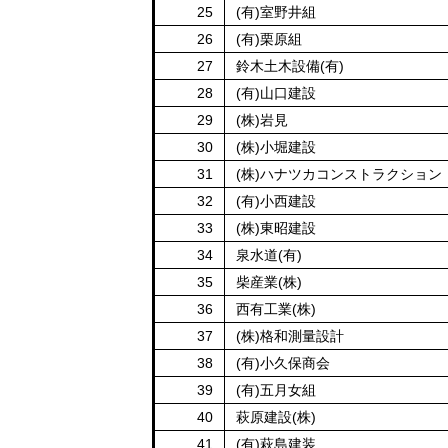
25
(有)室野井組
26
(有)栗原組
27
鈴木土木設備(有)
28
(有)山口建設
29
(株)岩見
30
(株)小堀建設
31
(株)ハナツカコンストラクション
32
(有)小西建設
33
(株)東昭建設
34
泉水道(有)
35
柴産業(株)
36
西有工業(株)
37
(株)格和測量設計
38
(有)小久保商会
39
(有)五月女組
40
萩原建設(株)
41
(有)萩島建装