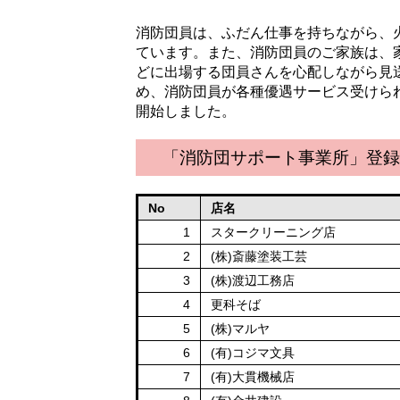
消防団員は、ふだん仕事を持ちながら、
ています。また、消防団員のご家族は、
どに出場する団員さんを心配しながら見
め、消防団員が各種優遇サービス受けられ
開始しました。
「消防団サポート事業所」登録
No
店名
1
スタークリーニング店
2
(株)斎藤塗装工芸
3
(株)渡辺工務店
4
更科そば
5
(株)マルヤ
6
(有)コジマ文具
7
(有)大貫機械店