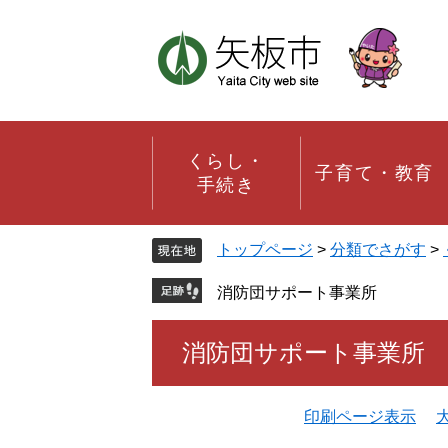
ペ
メ
ー
ニ
ジ
ュ
の
ー
先
を
頭
飛
で
ば
す。
し
くらし・
子育て・教育
て
手続き
本
文
へ
トップページ
>
分類でさがす
>
消防団サポート事業所
本
消防団サポート事業所
文
印刷ページ表示