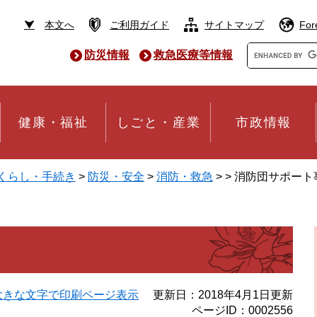
本文へ
ご利用ガイド
サイトマップ
For
Google
防災情報
救急医療等情報
カ
ス
タ
ム
検
健康・福祉
しごと・産業
市政情報
索
くらし・手続き
>
防災・安全
>
消防・救急
>
>
消防団サポート
大きな文字で印刷ページ表示
更新日：2018年4月1日更新
ページID：0002556