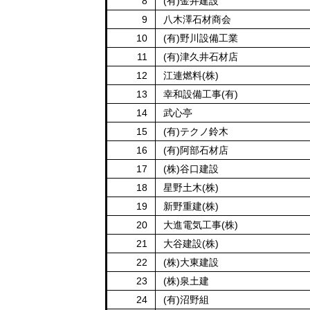
8
(有)金井建設
9
八木澤石材商会
10
(有)野川設備工業
11
(有)津久井石材店
12
江連燃料(株)
13
幸和設備工事(有)
14
武心亭
15
(有)テクノ鈴木
16
(有)阿部石材店
17
(株)谷口建設
18
星野土木(株)
19
新野重建(株)
20
大進電気工事(株)
21
大谷建設(株)
22
(株)大東建設
23
(株)泉土建
24
(有)沼野組