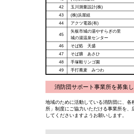
42
玉川測量設計(株)
43
(株)浜屋組
44
アクツ電器(有)
矢板市城の湯やすらぎの里
45
城の湯温泉センター
46
そば処 天盛
47
そば膳 あさひ
48
手塚毅リンゴ園
49
手打蕎麦 みつわ
消防団サポート事業所を募集し
地域のために活動している消防団に、各
所」制度にご協力いただける事業所を、
してくださいますようお願いします。