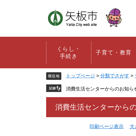
ペ
メ
ー
ニ
ジ
ュ
の
ー
先
を
頭
飛
で
ば
す。
し
くらし・
子育て・教育
て
手続き
本
文
へ
トップページ
>
分類でさがす
>
消費生活センターからのお知ら
本
消費生活センターから
文
印刷ページ表示
大