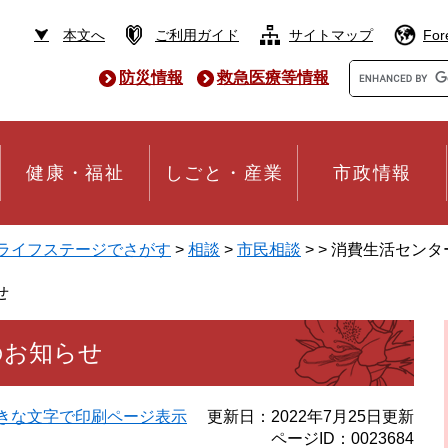
本文へ
ご利用ガイド
サイトマップ
For
Google
防災情報
救急医療等情報
カ
ス
タ
ム
検
健康・福祉
しごと・産業
市政情報
索
ライフステージでさがす
>
相談
>
市民相談
>
>
消費生活センタ
せ
のお知らせ
きな文字で印刷ページ表示
更新日：2022年7月25日更新
ページID：0023684