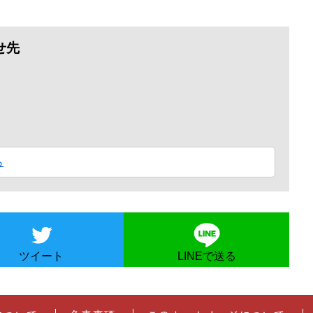
せ先
ら
ツイート
LINEで送る