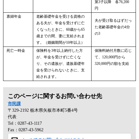
第3子以降 各76,200
円
寡婦年金
老齢基礎年金を受ける資格の
夫が受け取るはずだっ
ある夫が、年金を受けずに亡
た老齢基礎年金の4分
くなったときに、60歳から65
の3
歳までの間、妻に支給されま
す。（婚姻期間が10年以上）
死亡一時金
保険料を3年以上納付した方
保険料納付月数に応じ
が、年金を受けずに亡くな
て、120,000円から
り、その遺族が、遺族基礎年
320,000円の額を支給
金を受けられないときに、支
給されます。
このページに関するお問い合わせ先
市民課
〒329-2192
栃木県矢板市本町5番4号
代表
Tel：0287-43-1117
Fax：0287-43-5962