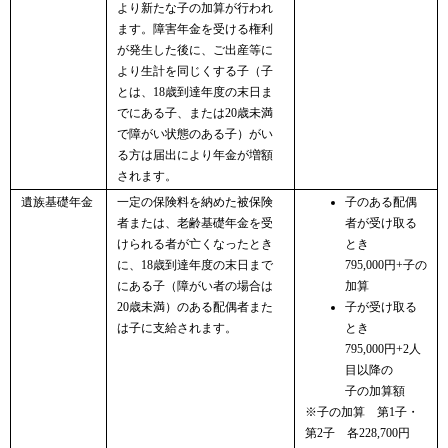
より新たな子の加算が行われ
ます。障害年金を受ける権利
が発生した後に、ご出産等に
より生計を同じくする子（子
とは、18歳到達年度の末日ま
でにある子、または20歳未満
で障がい状態のある子）がい
る方は届出により年金が増額
されます。
遺族基礎年金
一定の保険料を納めた被保険
子のある配偶
者または、老齢基礎年金を受
者が受け取る
けられる者が亡くなったとき
とき
に、18歳到達年度の末日まで
795,000円+子の
にある子（障がい者の場合は
加算
20歳未満）のある配偶者また
子が受け取る
は子に支給されます。
とき
795,000円+2人
目以降の
子の加算額
※子の加算 第1子・
第2子 各228,700円