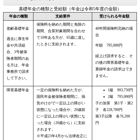
基礎年金の種類と受給額（年金は令和5年度の金額）
年金の種類
支給要件
受けられる年金額
保険料を納めた期間と免除の
老齢基礎年金
40年間保険料完納の場
期間、合算対象期間を合わせ
合
て10年ある方が、65歳に達し
過去に厚生年
たときに支給されます。
金や共済組
年額 795,000円
合、3号被保
繰上げ請求すると、そ
険者期間のあ
の後の障害基礎年金、
る方は、年金
寡婦年金の請求はでき
事務所で請求
ません。
して下さい。
障害基礎年金
一定の保険料を納めた方が、
1級 993,750円
国民年金被保険者期間に、病
2級 795,000円
気やけがで一定以上の障がい
子の加算 第1子・第2
状態になった場合や、20歳前
子 各228,700円
に一定以上の障がい状態にな
第3子以降 各76,200
った場合（20歳から）に支給
円
されます。
※平成23年4月から法律改正に