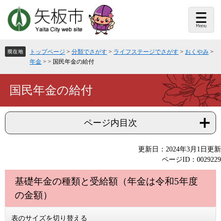
ペ
メ
ー
ニ
ジ
ュ
の
ー
先
を
頭
飛
トップページ
>
分類でさがす
>
ライフステージでさがす
>
おくやみ
>
で
ば
年金
>
>
国民年金の給付
す。
し
て
本
本
国民年金の給付
文
文
へ
ページ内目次
更新日：2024年3月1日更新
ページID：0029229
基礎年金の種類と受給額（年金は令和5年度
の金額）
表のサイズを切り替える