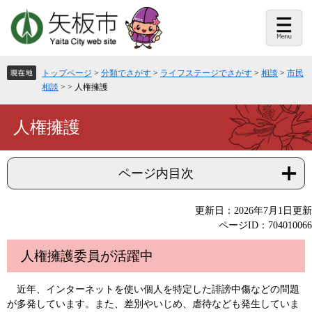
ペ
メ
ー
ニ
ジ
ュ
の
ー
先
を
頭
飛
トップページ
>
分類でさがす
>
ライフステージでさがす
>
相談
>
市民
で
ば
相談
>
>
人権擁護
す。
し
て
本
本
人権擁護
文
文
へ
ページ内目次
更新日：2026年7月1日更新
ページID：704010066
人権擁護委員が活躍中
近年、インターネットを使い個人を特定した誹謗中傷などの問題
が多発しています。また、差別やいじめ、虐待なども発生していま