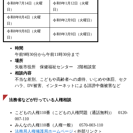
令和8年7月14日（火曜
令和9年1月12日（火曜
日）
日）
令和8年8月4日（火曜
令和9年2月9日（火曜日）
日）
令和8年9月8日（火曜
令和9年3月9日（火曜日）
日）
時間
午前9時30分から午前11時30分まで
場所
矢板市役所 保健福祉センター 2階相談室
相談内容
不当な差別、こどもや高齢者への虐待、いじめや体罰、セク
ハラ、DV被害、インターネットによる誹謗中傷被害など
法務省などが行っている人権相談
こどもの人権110番（こどもの人権問題（通話無料)） 0120-
007-110
みんなの人権110番（人権一般） 0570-003-110
法務局人権擁護局ホームページ
＜外部リンク＞