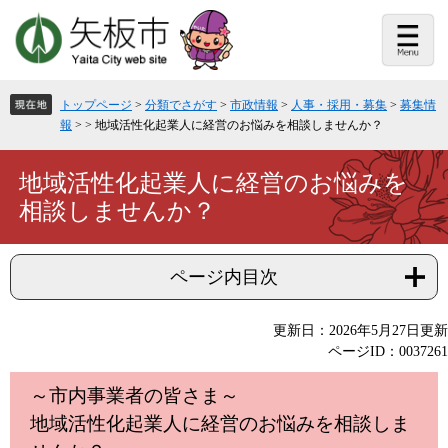
ペ
メ
ー
ニ
ジ
ュ
の
ー
先
を
頭
飛
トップページ
>
分類でさがす
>
市政情報
>
人事・採用・募集
>
募集情
で
ば
報
>
>
地域活性化起業人に経営のお悩みを相談しませんか？
す。
し
て
本
本
地域活性化起業人に経営のお悩みを
文
文
相談しませんか？
へ
ページ内目次
更新日：2026年5月27日更新
ページID：0037261
～市内事業者の皆さま～
地域活性化起業人に経営のお悩みを相談しま