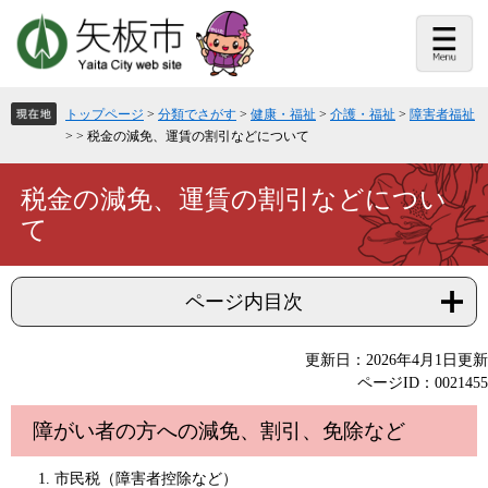
ペ
メ
ー
ニ
ジ
ュ
の
ー
先
を
頭
飛
トップページ
>
分類でさがす
>
健康・福祉
>
介護・福祉
>
障害者福祉
で
ば
>
>
税金の減免、運賃の割引などについて
す。
し
て
本
本
税金の減免、運賃の割引などについ
文
文
て
へ
ページ内目次
更新日：2026年4月1日更新
ページID：0021455
障がい者の方への減免、割引、免除など
市民税（障害者控除など）