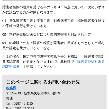
障害者控除の適用を受ける年の12月31日時点において、次のいずれ
かに該当する方が対象となります。
⑴ 身体障害者手帳や療育手帳、戦傷病者手帳、精神障害者保健福
祉手帳の発行を受けている方
⑵ 精神保健指定医などにより知的障害者と判定された方
⑶ 65歳以上の方で障害の程度が障害者に準ずるものとして市町村
長の認定を受けている方 など
※⑶の場合、確定申告で障害者控除を受ける際は、「障害者控除対
象者認定書」が必要となりますので、幸齢課で「
障害者控除対象者
認定申請書
」を申請してください。
このページに関するお問い合わせ先
税務課
〒329-2192
栃木県矢板市本町5番4号
共通
Tel：0287-43-1115
Fax：0287-43-2292