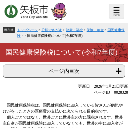
ペ
メ
ー
ニ
ジ
ュ
の
ー
先
を
頭
飛
トップページ
>
分類でさがす
>
健康・福祉
>
保険・年金
>
国民健康保
で
ば
険
>
>
国民健康保険税について(令和7年度)
す。
し
て
本
本
国民健康保険税について(令和7年度)
文
文
へ
ページ内目次
更新日：2026年1月21日更新
ページID：0028328
国民健康保険税は、国民健康保険に加入している皆さんが病気や
けがをしたときの医療費の支払いに充てられる目的税です。
個人ごとではなく、世帯ごとに世帯主の方に課税されます。世帯
主自身が国民健康保険に加入していなくても、世帯の中に加入者が