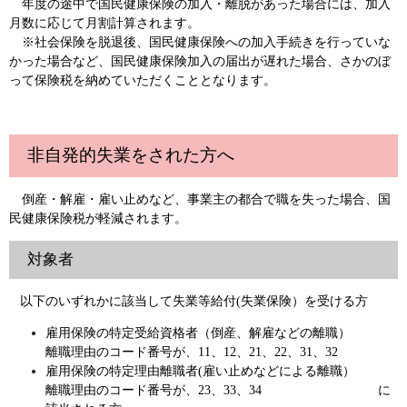
年度の途中で国民健康保険の加入・離脱があった場合には、加入
月数に応じて月割計算されます。
※社会保険を脱退後、国民健康保険への加入手続きを行っていな
かった場合など、国民健康保険加入の届出が遅れた場合、さかのぼ
って保険税を納めていただくこととなります。
非自発的失業をされた方へ
倒産・解雇・雇い止めなど、事業主の都合で職を失った場合、国
民健康保険税が軽減されます。
対象者
以下のいずれかに該当して失業等給付(失業保険）を受ける方
雇用保険の特定受給資格者（倒産、解雇などの離職）
離職理由のコード番号が、11、12、21、22、31、32
雇用保険の特定理由離職者(雇い止めなどによる離職）
離職理由のコード番号が、23、33、34 に