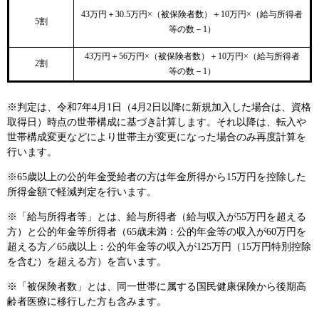
43万円＋30.5万円×（被保険者数）＋10万円×（給与所得者
5割
等の数－1）
43万円＋56万円×（被保険者数）＋10万円×（給与所得者
2割
等の数－1）
※判定は、令和7年4月1日（4月2日以降に新規加入した場合は、資格
取得日）時点の世帯構成に基づき計算します。それ以降は、転入や
世帯構成変更などにより世帯主が変更になった場合のみ再度計算を
行います。
※65歳以上の公的年金受給者の方は年金所得から15万円を控除した
所得金額で軽減判定を行います。
※「給与所得者等」とは、給与所得者（給与収入が55万円を超える
方）と公的年金等所得者（65歳未満：公的年金等の収入が60万円を
超える方／65歳以上：公的年金等の収入が125万円（15万円特別控除
を含む）を超える方）を言います。
※「被保険者数」とは、同一世帯に属する国民健康保険から後期高
齢者医療に移行した方も含みます。