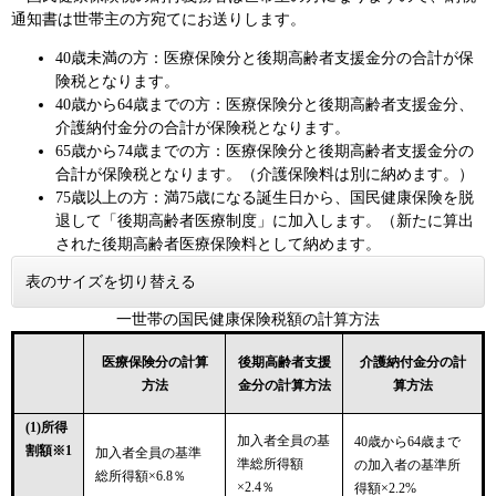
通知書は世帯主の方宛てにお送りします。
40歳未満の方：医療保険分と後期高齢者支援金分の合計が保
険税となります。
40歳から64歳までの方：医療保険分と後期高齢者支援金分、
介護納付金分の合計が保険税となります。
65歳から74歳までの方：医療保険分と後期高齢者支援金分の
合計が保険税となります。（介護保険料は別に納めます。）
75歳以上の方：満75歳になる誕生日から、国民健康保険を脱
退して「後期高齢者医療制度」に加入します。（新たに算出
された後期高齢者医療保険料として納めます。
表のサイズを切り替える
一世帯の国民健康保険税額の計算方法
医療保険分の計算
後期高齢者支援
介護納付金分の計
方法
金分の計算方法
算方法
(1)所得
加入者全員の基
40歳から64歳まで
割額※1
加入者全員の基準
準総所得額
の加入者の基準所
総所得額×6.8％
×2.4％
得額×2.2%