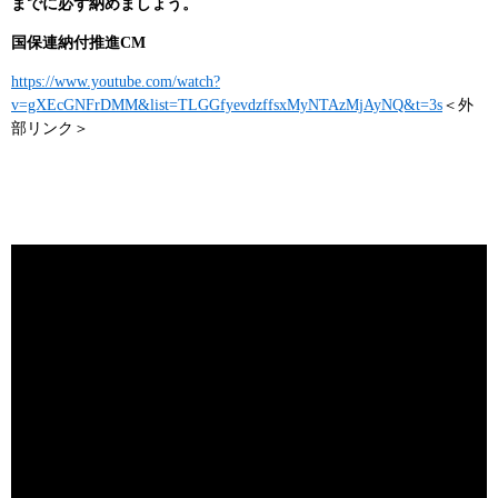
までに必ず納めましょう。
国保連納付推進CM
https://www.youtube.com/watch?
v=gXEcGNFrDMM&list=TLGGfyevdzffsxMyNTAzMjAyNQ&t=3s
＜外
部リンク＞