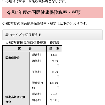
いる場合は世帯主が納税義務者となります。
令和7年度の国民健康保険税率・税額
令和7年度の国民健康保険税率・税額は以下のとおりです。
表のサイズを切り替える
令和7年度国民健康保険税率・税額表
区 分
税 率
所得割
6.8％
医療保険分
均等割
26,400
円
平等割
18,200
円
課税限度
660,000
額
円
所得割
2.4％
後期高齢者支援
均等割
9,700円
金分