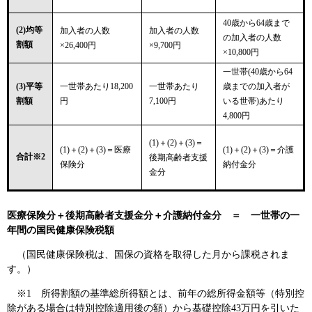
40歳から64歳まで
(2)均等
加入者の人数
加入者の人数
の加入者の人数
割額
×26,400円
×9,700円
×10,800円
一世帯(40歳から64
(3)平等
一世帯あたり18,200
一世帯あたり
歳までの加入者が
割額
円
7,100円
いる世帯)あたり
4,800円
(1)＋(2)＋(3)＝
(1)＋(2)＋(3)＝医療
(1)＋(2)＋(3)＝介護
合計※2
後期高齢者支援
保険分
納付金分
金分
医療保険分＋後期高齢者支援金分＋介護納付金分 ＝ 一世帯の一
年間の国民健康保険税額
（国民健康保険税は、国保の資格を取得した月から課税されま
す。）
※1 所得割額の基準総所得額とは、前年の総所得金額等（特別控
除がある場合は特別控除適用後の額）から基礎控除43万円を引いた