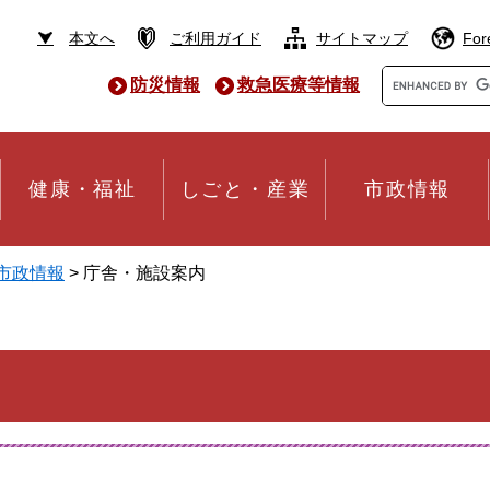
本文へ
ご利用ガイド
サイトマップ
For
Google
防災情報
救急医療等情報
カ
ス
タ
ム
検
健康・福祉
しごと・産業
市政情報
索
市政情報
>
庁舎・施設案内