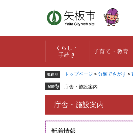
ペ
メ
ー
ニ
ジ
ュ
の
ー
先
を
頭
飛
で
ば
す。
し
くらし・
子育て・教育
て
手続き
本
文
へ
トップページ
>
分類でさがす
>
庁舎・施設案内
本
庁舎・施設案内
文
新着情報