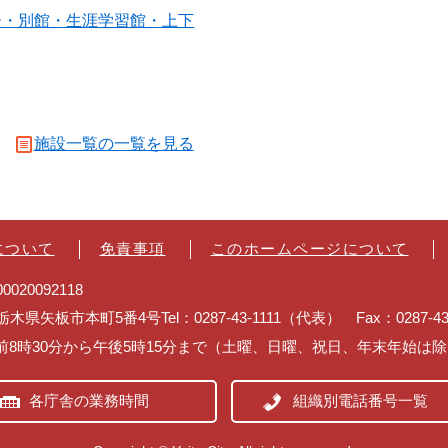
ー・別館・生涯学習館・上下
施設一覧の一覧を見る
について
免責事項
このホームページについて
020092118
2 栃木県矢板市本町5番4号
Tel：0287-43-1111（代表） Fax：0287-
前8時30分から午後5時15分まで（土曜、日曜、祝日、年末年始は
各庁舎の業務時間
組織別電話番号一覧