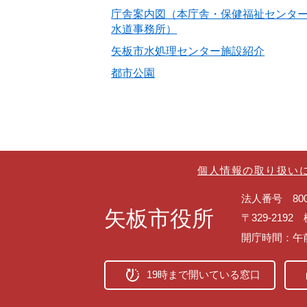
庁舎案内図（本庁舎・保健福祉センタ
水道事務所）
矢板市水処理センター施設紹介
都市公園
個人情報の取り扱い
法人番号 8000
矢板市役所
〒329-219
開庁時間：午
19時まで開いている窓口