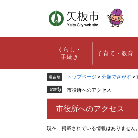
ペ
メ
ー
ニ
ジ
ュ
の
ー
先
を
頭
飛
で
ば
す。
し
くらし・
子育て・教育
て
手続き
本
文
へ
トップページ
>
分類でさがす
>
市役所へのアクセス
本
市役所へのアクセス
文
現在、掲載されている情報はありません