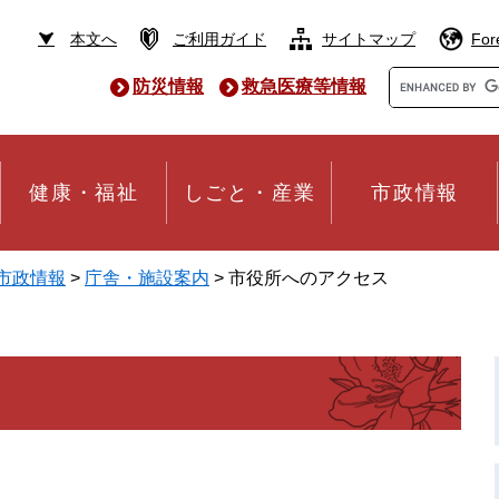
本文へ
ご利用ガイド
サイトマップ
For
Google
防災情報
救急医療等情報
カ
ス
タ
ム
検
健康・福祉
しごと・産業
市政情報
索
市政情報
>
庁舎・施設案内
>
市役所へのアクセス
。