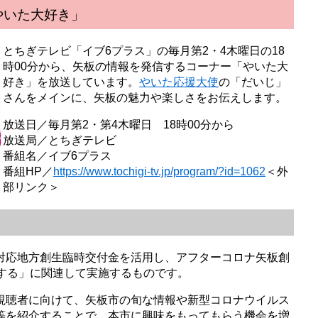
やいた大好き」
とちぎテレビ「イブ6プラス」の毎月第2・4木曜日の18
時00分から、矢板の情報を発信するコーナー「やいた大
好き」を放送しています。
やいた応援大使
の「だいじ」
さんをメインに、矢板の魅力や楽しさをお伝えします。
放送日／毎月第2・第4木曜日 18時00分から
放送局／とちぎテレビ
番組名／イブ6プラス
番組HP／
https://www.tochigi-tv.jp/program/?id=1062
＜外
部リンク＞
対応地方創生臨時交付金を活用し、アフターコロナ矢板創
興する」に関連して実施するものです。
視聴者に向けて、矢板市の旬な情報や新型コロナウイルス
等を紹介することで、本市に興味をもってもらう機会を増