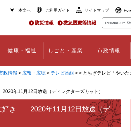
本文へ
ご利用ガイド
サイトマップ
For
Google
防災情報
救急医療等情報
カ
ス
タ
ム
検
健康・福祉
しごと・産業
市政情報
索
市政情報
>
広報・広聴
>
テレビ番組
>
>
とちぎテレビ「やいた大
2020年11月12日放送（ディレクターズカット）
き」 2020年11月12日放送（デ