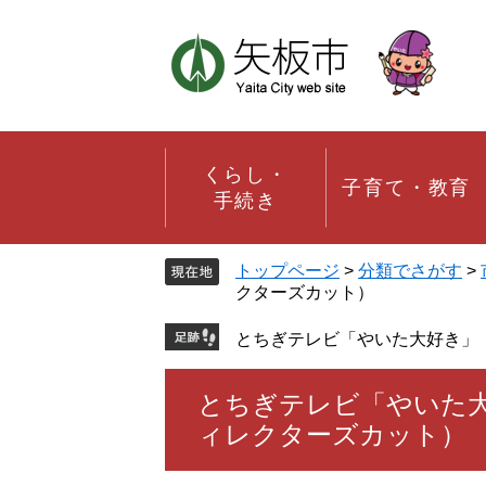
ペ
メ
ー
ニ
ジ
ュ
の
ー
先
を
頭
飛
で
ば
す。
し
くらし・
子育て・教育
て
手続き
本
文
へ
トップページ
>
分類でさがす
>
クターズカット）
とちぎテレビ「やいた大好き」 
本
とちぎテレビ「やいた大好
文
ィレクターズカット）