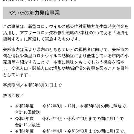
やいたの魅力発信事業
この事業は、新型コロナウイルス感染症対応地方創生臨時交付金を
活用し、アフターコロナ矢板創生戦略の3本柱の1つである「経済を
復興する」に関連して実施するものです。
矢板市内は元より県内のとちぎテレビの視聴者に向けて、矢板市の
旬な情報や新型コロナウイルス感染症により低迷している市内の小
売店等を紹介することで、本市に興味をもってもらう機会を増や
し、交流人口・関係人口の増加や地域経済の復興を図ることを目的
としています。
事業期間／令和5年3月31日まで
放送回数／
令和2年度 令和2年9月～12月、令和3年3月の間に隔週で、
合計10回放送
令和3年度 令和3年4月～令和4年3月までの間に月1回で、
合計12回放送
令和4年度 令和4年4月～令和5年3月までの間に月1回で、