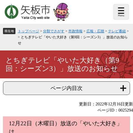
ペ
メ
ー
ニ
ジ
ュ
の
ー
先
を
頭
飛
トップページ
>
分類でさがす
>
市政情報
>
広報・広聴
>
テレビ番組
>
で
ば
>
とちぎテレビ「やいた大好き（第9回：シーズン3）」放送のお知ら
す。
し
せ
て
本
文
本
とちぎテレビ「やいた大好き（第9
へ
文
回：シーズン3）」放送のお知らせ
ページ内目次
更新日：2022年12月16日更新
ページID：0025294
12月22日（木曜日）放送の「やいた大好き」
は、、、