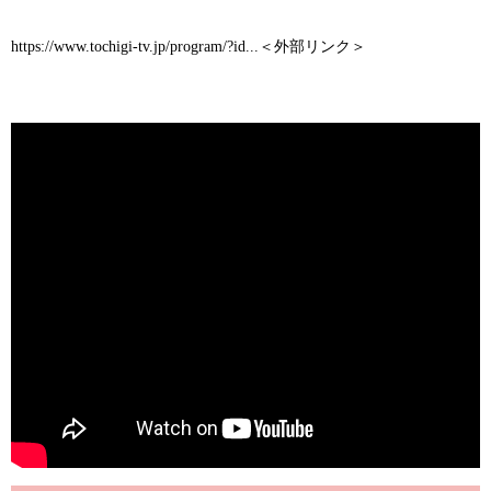
https://www.tochigi-tv.jp/program/?id...＜外部リンク＞