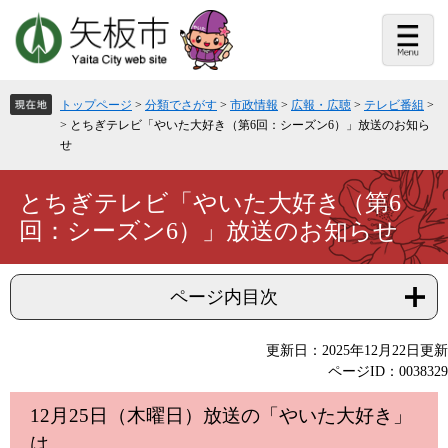
ペ
メ
ー
ニ
ジ
ュ
の
ー
先
を
頭
飛
トップページ
>
分類でさがす
>
市政情報
>
広報・広聴
>
テレビ番組
>
で
ば
>
とちぎテレビ「やいた大好き（第6回：シーズン6）」放送のお知ら
す。
し
せ
て
本
文
本
とちぎテレビ「やいた大好き（第6
へ
文
回：シーズン6）」放送のお知らせ
ページ内目次
更新日：2025年12月22日更新
ページID：0038329
12月25日（木曜日）放送の「やいた大好き」
は、、、