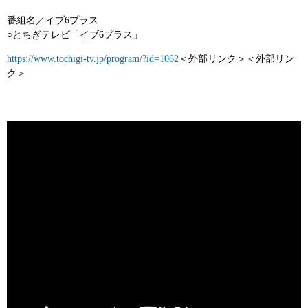
番組名／イブ6プラス
○とちぎテレビ「イブ6プラス」
https://www.tochigi-tv.jp/program/?id=1062
＜外部リンク＞
＜外部リン
ク＞