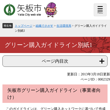
ペ
メ
ー
ニ
ジ
ュ
の
ー
先
を
頭
飛
トップページ
>
組織でさがす
>
生活環境局
>
グリーン購入ガイドライ
で
ば
ン別紙1
す。
し
て
本
本
グリーン購入ガイドライン別紙1
文
文
へ
ページ内目次
更新日：2013年3月18日更新
ページID：0002329
矢板市グリーン購入ガイドライン
（事業者向
け）
このガイドラインは、グリーン購入ネットワークに基づいて作成