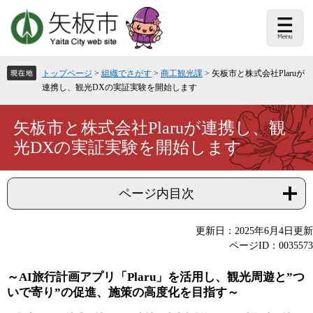
ペ
メ
ー
ニ
ジ
ュ
の
ー
先
を
頭
飛
トップページ
>
組織でさがす
>
商工観光課
>
矢板市と株式会社Plaruが
で
ば
連携し、観光DXの実証実験を開始します
す。
し
て
本
本
矢板市と株式会社Plaruが連携し、観
文
文
光DXの実証実験を開始します
へ
ページ内目次
更新日：2025年6月4日更新
ページID：0035573
～AI旅行計画アプリ「Plaru」を活用し、観光周遊と”つ
いで寄り”の促進、施策の高度化を目指す～