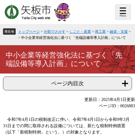
ペ
メ
ー
ニ
ジ
ュ
の
ー
先
を
頭
飛
トップページ
>
分類でさがす
>
しごと・産業
>
商工業
>
融資・支援
>
で
ば
>
中小企業等経営強化法に基づく「先端設備等導入計画」について
す。
し
て
本
本
中小企業等経営強化法に基づく「先
文
文
端設備等導入計画」について
へ
ページ内目次
更新日：2025年4月1日更新
ページID：0026883
令和7年4月1日の税制改正に伴い、令和7年4月1日から令和9年3月
31日までの間に取得される設備については、新たな税制特例措置
（以下「新税制特例」という。）の対象となります。