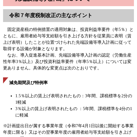
令和７年度税制改正の
主なポイント
固定資産税の特例措置の適用対象は、投資利益率要件（年5％）と
ともに、雇用者給与等支給額を引き上げる方針を従業員に表明（賃
上げ表明）したことが位置づけられた先端設備等導入計画に従って
取得する設備が対象となります。
なお、導入促進基本計画、先端設備等導入計画の認定（労働生産
性年率3％以上）及び投資利益率要件（年率5％以上）については変
更ありません。具体的な変更点は次のとおりです。
減免期間及び特例率
1.5％以上の賃上げ表明されたもの：3年間、課税標準を2分の
1軽減
3％以上の賃上げ表明されたもの ：5年間、課税標準を4分の1
に軽減
※計画提出日が属する事業年度（令和7年4月1日以後に開始する事業
年度に限る）又はその翌事業年度の雇用者給与等支給額を引き上げ