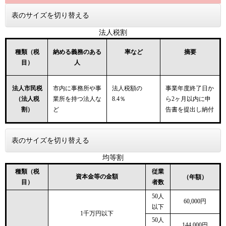
表のサイズを切り替える
法人税割
種類（税
納める義務のある
率など
摘要
目）
人
法人市民税
市内に事務所や事
法人税額の
事業年度終了日か
（法人税
業所を持つ法人な
8.4％
ら2ヶ月以内に申
割）
ど
告書を提出し納付
表のサイズを切り替える
均等割
種類（税
従業
資本金等の金額
（年額）
目）
者数
50人
60,000円
以下
1千万円以下
50人
144,000円