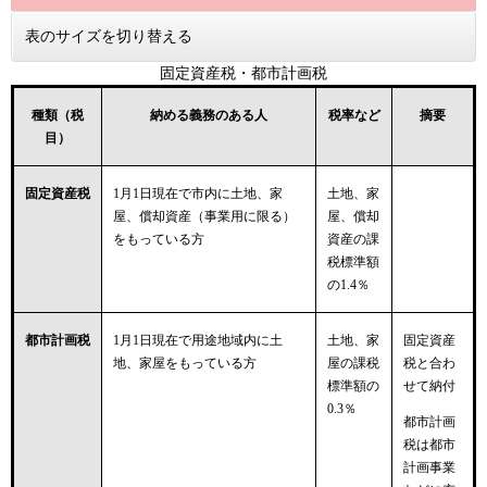
表のサイズを切り替える
固定資産税・都市計画税
種類（税
納める義務のある人
税率など
摘要
目）
固定資産税
1月1日現在で市内に土地、家
土地、家
屋、償却資産（事業用に限る）
屋、償却
をもっている方
資産の課
税標準額
の1.4％
都市計画税
1月1日現在で用途地域内に土
土地、家
固定資産
地、家屋をもっている方
屋の課税
税と合わ
標準額の
せて納付
0.3％
都市計画
税は都市
計画事業