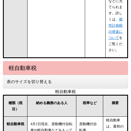
などに充
てられま
す。詳し
くは、
都
市計画税
の使途に
ついて
を
ご覧くだ
さい。
軽自動車税
表のサイズを切り替える
軽自動車税
種類（税
納める義務のある人
税率など
摘要
目）
軽自動車
軽自動車税
4月1日現在、原動機付自転
原動機付自
は、最初の
車や軽自動車などをもって
転車