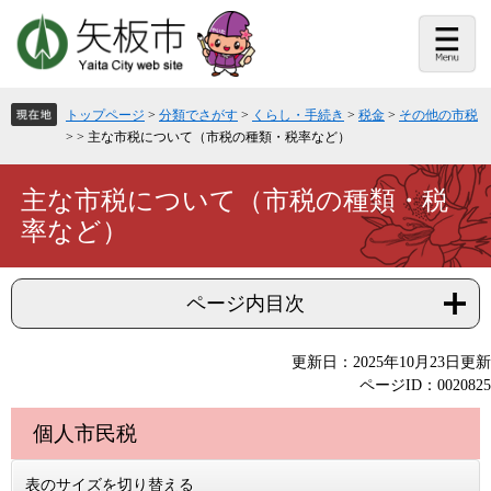
ペ
メ
ー
ニ
ジ
ュ
の
ー
先
を
頭
飛
トップページ
>
分類でさがす
>
くらし・手続き
>
税金
>
その他の市税
で
ば
>
>
主な市税について（市税の種類・税率など）
す。
し
て
本
本
主な市税について（市税の種類・税
文
文
率など）
へ
ページ内目次
更新日：2025年10月23日更新
ページID：0020825
個人市民税
表のサイズを切り替える