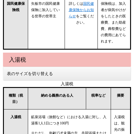
国民健康保
矢板市の国民健康
詳しくは
国民健
保険税は、加入
険税
保険に加入してい
康保険からお知
者が病気やけが
る世帯の世帯主
らせ
をご覧くだ
をしたときの医
さい。
療費、また助産
費、葬祭費など
の費用にあてら
れます。
入湯税
表のサイズを切り替える
入湯税
種類（税
納める義務のある人
税率など
摘要
目）
入湯税
鉱泉浴場（旅館など）における入湯に対し、入
入湯税
湯客1人1日につき100円
は、観
光の振
※ただし、年齢15才未満の方、共同浴場または