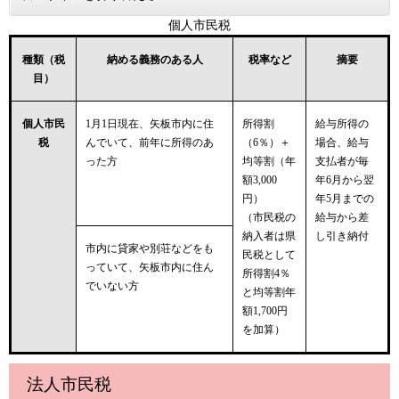
個人市民税
種類（税
納める義務のある人
税率など
摘要
目）
個人市民
1月1日現在、矢板市内に住
所得割
給与所得の
税
んでいて、前年に所得のあ
（6％）＋
場合、給与
った方
均等割（年
支払者が毎
額3,000
年6月から翌
円）
年5月までの
（市民税の
給与から差
納入者は県
し引き納付
市内に貸家や別荘などをも
民税として
っていて、矢板市内に住ん
所得割4％
でいない方
と均等割年
額1,700円
を加算）
法人市民税