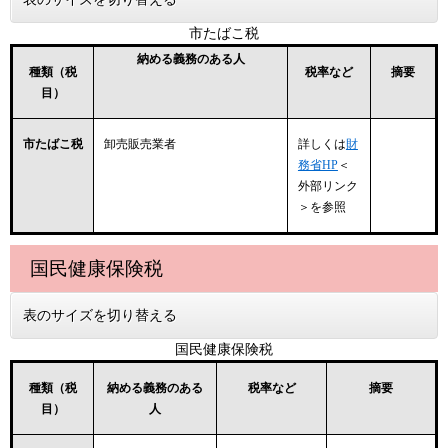
市たばこ税
納める義務のある人
種類（税
税率など
摘要
目）
市たばこ税
卸売販売業者
詳しくは
財
務省HP
＜
外部リンク
＞
を参照
国民健康保険税
表のサイズを切り替える
国民健康保険税
種類（税
納める義務のある
税率など
摘要
目）
人