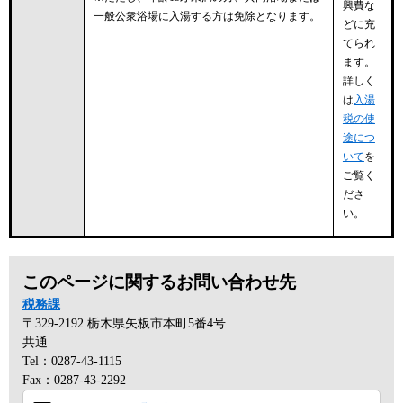
興費な
一般公衆浴場に入湯する方は免除となります。
どに充
てられ
ます。
詳しく
は
入湯
税の使
途につ
いて
を
ご覧く
ださ
い。
このページに関するお問い合わせ先
税務課
〒329-2192
栃木県矢板市本町5番4号
共通
Tel：0287-43-1115
Fax：0287-43-2292