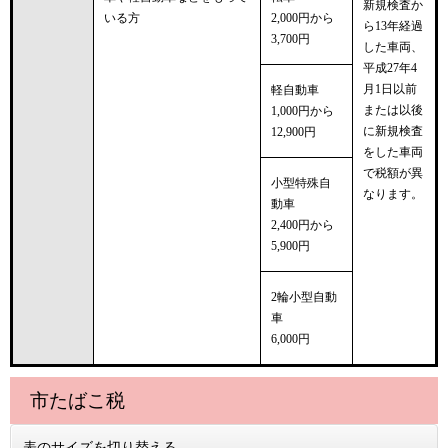
新規検査か
いる方
2,000円から
ら13年経過
3,700円
した車両、
平成27年4
月1日以前
軽自動車
または以後
1,000円から
に新規検査
12,900円
をした車両
で税額が異
小型特殊自
なります。
動車
2,400円から
5,900円
2輪小型自動
車
6,000円
市たばこ税
表のサイズを切り替える