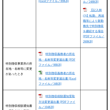
[Excelファイル／89KB]
ル／248KB]
【記入例
(3)】転勤、再就
職等により新勤
務先で特別徴収
を継続する場合
[PDFファイル／
260KB]
特別徴収義務者の所在
地・名称等変更届出書 [PDF
特別徴収事業所の所
ファイル／98KB]
在地・名称等に変更
特別徴収義務者の所在
があったとき
地・名称等変更届出書 [Excel
ファイル／34KB]
特別徴収税額通知受取
方法変更届出書 [PDFファイ
特別徴収税額通知書
ル／104KB]