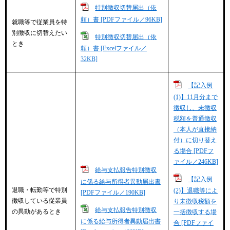
特別徴収切替届出（依
頼）書 [PDFファイル／96KB]
就職等で従業員を特
別徴収に切替えたい
特別徴収切替届出（依
とき
頼）書 [Excelファイル／
32KB]
【記入例
(1)】11月分まで
徴収し、未徴収
税額を普通徴収
（本人が直接納
付）に切り替え
る場合 [PDFフ
ァイル／246KB]
給与支払報告特別徴収
【記入例
に係る給与所得者異動届出書
退職・転勤等で特別
(2)】退職等によ
[PDFファイル／190KB]
徴収している従業員
り未徴収税額を
給与支払報告特別徴収
の異動があるとき
一括徴収する場
に係る給与所得者異動届出書
合 [PDFファイ