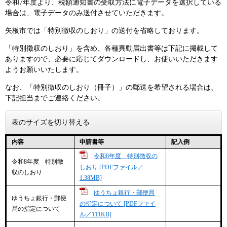
令和7年度より、税額通知書の受取方法に電子データを選択している
場合は、電子データのみ送付させていただきます。
矢板市では「特別徴収のしおり」の送付を省略しております。
「特別徴収のしおり」を含め、各種異動届出書等は下記に掲載して
ありますので、必要に応じてダウンロードし、お使いいただきます
ようお願いいたします。
なお、「特別徴収のしおり（冊子）」の郵送を希望される場合は、
下記担当までご連絡ください。
表のサイズを切り替える
内容
申請書等
記入例
令和8年度 特別徴収の
令和8年度 特別徴
しおり [PDFファイル／
収のしおり
1.38MB]
ゆうちょ銀行・郵便局
ゆうちょ銀行・郵便
の指定について [PDFファイ
局の指定について
ル／111KB]