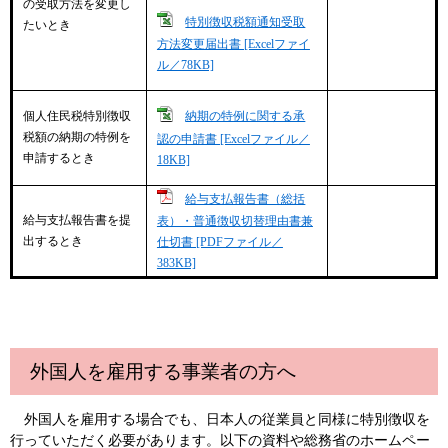
の受取方法を変更し
特別徴収税額通知受取
たいとき
方法変更届出書 [Excelファイ
ル／78KB]
納期の特例に関する承
個人住民税特別徴収
税額の納期の特例を
認の申請書 [Excelファイル／
申請するとき
18KB]
給与支払報告書（総括
給与支払報告書を提
表）・普通徴収切替理由書兼
出するとき
仕切書 [PDFファイル／
383KB]
外国人を雇用する事業者の方へ
外国人を雇用する場合でも、日本人の従業員と同様に特別徴収を
行っていただく必要があります。以下の資料や総務省のホームペー