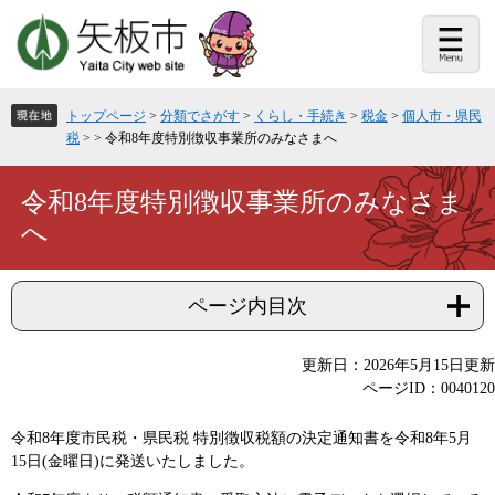
ペ
メ
ー
ニ
ジ
ュ
の
ー
先
を
頭
飛
トップページ
>
分類でさがす
>
くらし・手続き
>
税金
>
個人市・県民
で
ば
税
>
>
令和8年度特別徴収事業所のみなさまへ
す。
し
て
本
本
令和8年度特別徴収事業所のみなさま
文
文
へ
へ
ページ内目次
更新日：2026年5月15日更新
ページID：0040120
令和8年度市民税・県民税 特別徴収税額の決定通知書を令和8年5月
15日(金曜日)に発送いたしました。