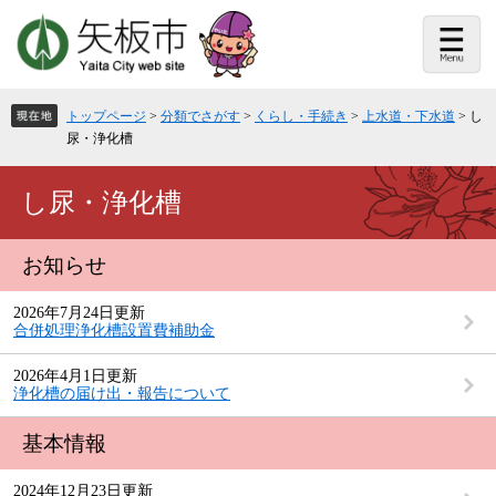
ペ
メ
ー
ニ
ジ
ュ
の
ー
先
を
頭
飛
トップページ
>
分類でさがす
>
くらし・手続き
>
上水道・下水道
>
し
で
ば
尿・浄化槽
す。
し
て
本
本
し尿・浄化槽
文
文
へ
お知らせ
2026年7月24日更新
合併処理浄化槽設置費補助金
2026年4月1日更新
浄化槽の届け出・報告について
基本情報
2024年12月23日更新