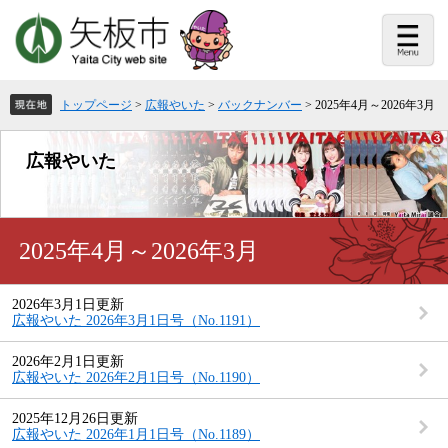
ペ
メ
ー
ニ
ジ
ュ
の
ー
先
を
頭
飛
トップページ
>
広報やいた
>
バックナンバー
>
2025年4月～2026年3月
で
ば
す。
し
て
広報やいた
本
文
へ
本
2025年4月～2026年3月
文
2026年3月1日更新
広報やいた 2026年3月1日号（No.1191）
2026年2月1日更新
広報やいた 2026年2月1日号（No.1190）
2025年12月26日更新
広報やいた 2026年1月1日号（No.1189）